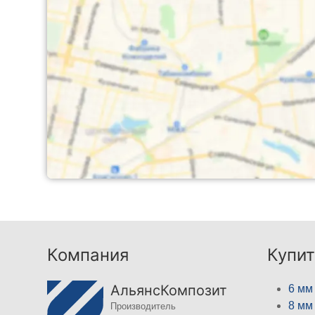
Компания
Купит
АльянсКомпозит
6 мм
8 мм
Производитель