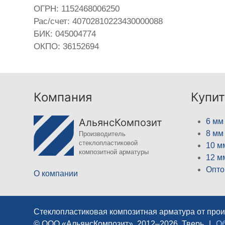
ОГРН: 1152468006250
Рас/счет: 40702810223430000088
БИК: 045004774
ОКПО: 36152694
Компания
Купит
АльянсКомпозит
6 мм
8 мм
Производитель
стеклопластиковой
10 м
композитной арматуры
12 м
Опто
О компании
Стеклопластиковая композитная арматура от про
© ООО «АльянсКомпозит», 2012–2026, Тверь
|
Об