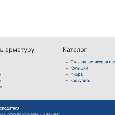
ь арматуру
Каталог
Стеклопластиковая ар
Колышки
м
Фибра
м
Как купить
м
изводителя
работка персональных данных