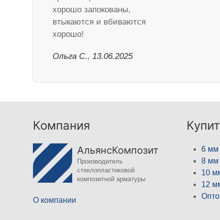
хорошо запокованы,
втыкаются и вбиваются
хорошо!
Ольга С., 13.06.2025
Компания
Купит
АльянсКомпозит
6 мм
8 мм
Производитель
стеклопластиковой
10 м
композитной арматуры
12 м
Опто
О компании