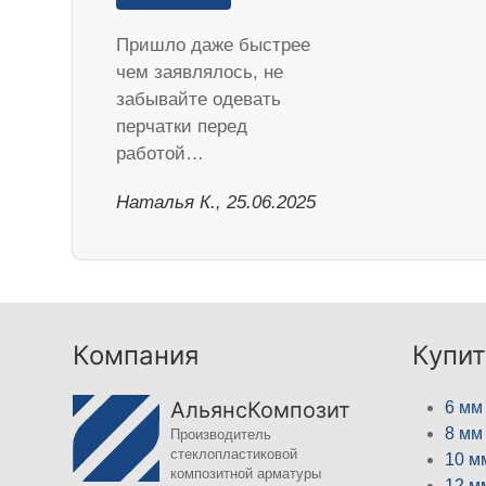
Пришло даже быстрее
чем заявлялось, не
забывайте одевать
перчатки перед
работой…
Наталья К., 25.06.2025
Компания
Купит
АльянсКомпозит
6 мм
8 мм
Производитель
стеклопластиковой
10 м
композитной арматуры
12 м