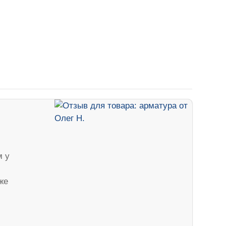
м у
же