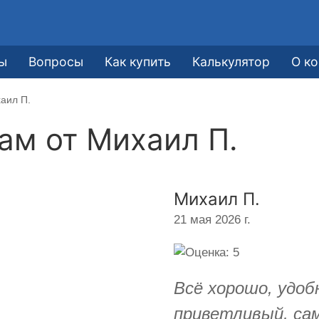
ы
Вопросы
Как купить
Калькулятор
О к
аил П.
кам от
Михаил П.
Михаил П.
21 мая 2026 г.
Всё хорошо, удоб
приветливый, са