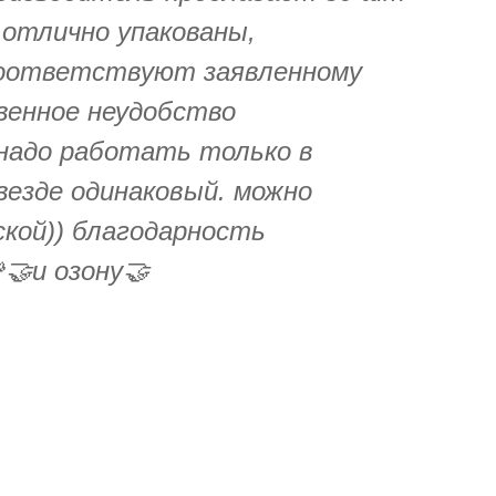
, отлично упакованы,
соответствуют заявленному
венное неудобство
надо работать только в
 везде одинаковый. можно
ской)) благодарность
🤝и озону🤝