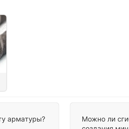
ту арматуры?
Можно ли сги
создания мин