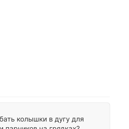
бать колышки в дугу для
и парников на грядках?