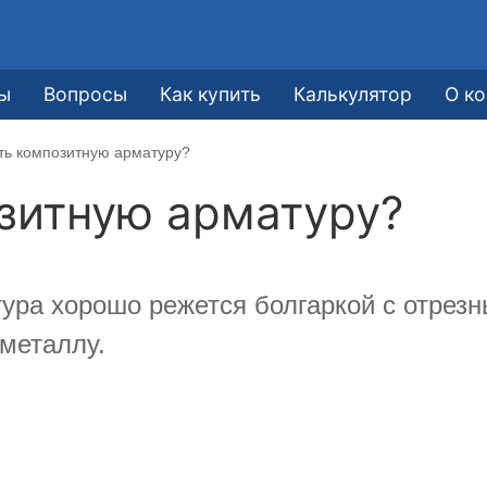
ы
Вопросы
Как купить
Калькулятор
О к
ть композитную арматуру?
зитную арматуру?
ура хорошо режется болгаркой с отрез
 металлу.