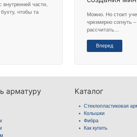
с внутренней части,
бухту, чтобы та
Можно. Но стоит уч
чрезмерно согнуть –
рассчитать…
Вперед
ь арматуру
Каталог
Стеклопластиковая ар
Колышки
м
Фибра
м
Как купить
м